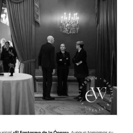
musical
«El Fantasma de la Ópera»
. Aunque tomamos su