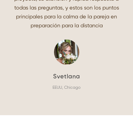
todas las preguntas, y estos son los puntos
todas las preguntas, y estos son los puntos
principales para la calma de la pareja en
principales para la calma de la pareja en
preparación para la distancia
preparación para la distancia
Maria
Irina & Nikita
Irina & Nikita
Logan
Polonia
Mexico, CDMX
Rusia, Moscú
Rusia, Moscú
Svetlana
Svetlana
EEUU, Chicago
EEUU, Chicago