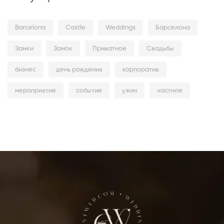
Barcelona
Castle
Weddings
Барселона
Замки
Замок
Приватное
Свадьбы
бизнес
день рождения
корпоратив
мероприятие
событие
ужин
частное