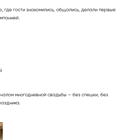
а, где гости знакомились, общались, делали первые
мпанией.
й
чалом многодневной свадьбы — без спешки, без
раздника.