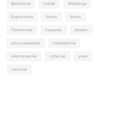
Barcelona
Castle
Weddings
Барселона
Замки
Замок
Приватное
Свадьбы
бизнес
день рождения
корпоратив
мероприятие
событие
ужин
частное