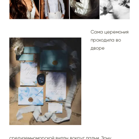
Сама церемония
проходила во
дворе
средиземноморской виллы вокруг пальм. Зону